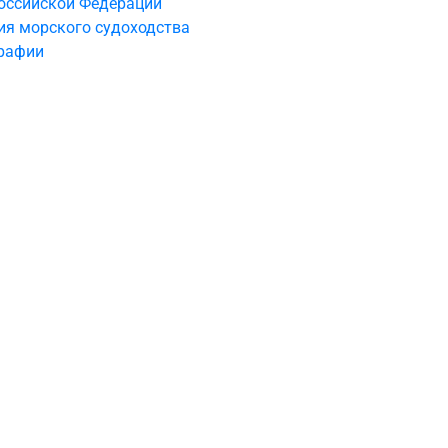
оссийской Федерации
ия морского судоходства
графии